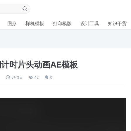
图形
样机模板
打印模版
设计工具
知识干货
倒计时片头动画AE模板
s
6月3日
42
0