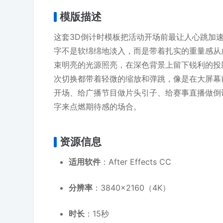
模版描述
这套3D倒计时模板把活动开场前最让人心跳加
字不是软绵绵地淡入，而是带着扎实的重量感从
束明亮的光源照亮，在深色背景上留下锐利的投
次切换都带着轻微的缩放和弹跳，像是在大屏幕
开场、给广播节目做片头引子、给赛事直播做倒
字来点燃期待感的场合。
资源信息
适用软件
：After Effects CC
分辨率
：3840×2160（4K）
时长
：15秒